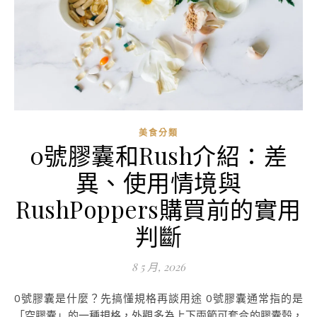
美食分類
0號膠囊和Rush介紹：差
異、使用情境與
RushPoppers購買前的實用
判斷
8 5 月, 2026
0號膠囊是什麼？先搞懂規格再談用途 0號膠囊通常指的是
「空膠囊」的一種規格，外觀多為上下兩節可套合的膠囊殼，