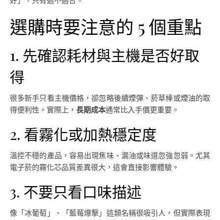
好」，只有適不適合。
選購時要注意的 5 個重點
1. 先確認耗材與主機是否好取
得
很多新手只看主機價格，卻忽略後續煙彈、菸草棒或煙油的取
得便利性。實際上，
長期成本
通常比入手價更重要。
2. 看霧化或加熱穩定度
溫控不穩的產品，容易出現焦味、漏油或味道忽強忽弱。尤其
電子菸的霧化芯品質差異很大，這會直接影響體驗。
3. 不要只看口味描述
像「冰葡萄」、「藍莓爆擊」這類名稱很吸引人，但實際表現