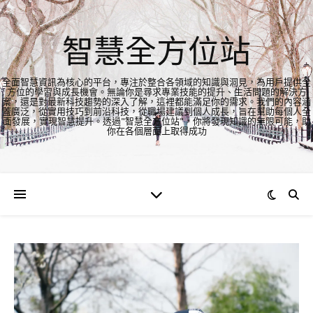
智慧全方位站
全面智慧資訊為核心的平台，專注於整合各領域的知識與洞見，為用戶提供全
方位的學習與成長機會。無論你是尋求專業技能的提升、生活問題的解決方
案，還是對最新科技趨勢的深入了解，這裡都能滿足你的需求。我們的內容涵
蓋廣泛，從實用技巧到前沿科技，從職場建議到個人成長，旨在幫助每個人全
面發展，實現智慧提升。透過"智慧全方位站"，你將發現知識的無限可能，助
你在各個層面上取得成功