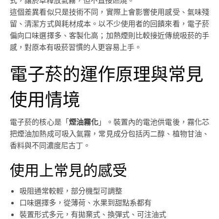
式，讓菸草釋放氣霧，但不直接燃燒。
這個差異看似只是技術不同，實際上會影響使用感受、氣味殘
留、清潔方式與耗材成本。以不少使用者的回饋來看，電子菸
偏向口味選擇多、客製化高；加熱煙則比較接近傳統吸菸的手
感，對原本有吸菸習慣的人更容易上手。
電子菸的運作原理與常見
使用情境
電子菸的核心是「
煙油霧化
」。裝置內的電池供電後，霧化芯
把煙油加熱成可吸入氣霧，常見成分包括丙二醇、植物甘油、
香料與不同濃度尼古丁。
使用上常見的感受
吸阻通常較輕，部分機型可調整
口味選擇多，從薄荷、水果到甜點系都有
裝置形式多元，有拋棄式、換彈式、可注油式