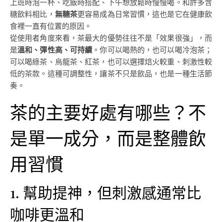
上班時泡一杯、吃飯時搭配、下午想放鬆時慢慢喝。和許多含
糖飲料相比，
無糖茶
更容易成為日常習慣，這也是它在健康飲
食裡一直有位置的原因。
從使用者角度來看，茶最大的優勢往往不是「效果很強」，而
是
溫和、彈性高、可持續
。你可以喝熱的，也可以喝冷泡茶；
可以喝綠茶、烏龍茶、紅茶，也可以選擇焙火較重、刺激性較
低的茶款。這種可調整性，讓茶不只是飲品，也是一種生活節
奏。
茶的主要好處有哪些？不
是單一成分，而是整體飲
用習慣
1. 幫助提神，但刺激感通常比
咖啡更溫和