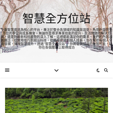
智慧全方位站
全面智慧資訊為核心的平台，專注於整合各領域的知識與洞見，為用戶提供全
方位的學習與成長機會。無論你是尋求專業技能的提升、生活問題的解決方
案，還是對最新科技趨勢的深入了解，這裡都能滿足你的需求。我們的內容涵
蓋廣泛，從實用技巧到前沿科技，從職場建議到個人成長，旨在幫助每個人全
面發展，實現智慧提升。透過"智慧全方位站"，你將發現知識的無限可能，助
你在各個層面上取得成功