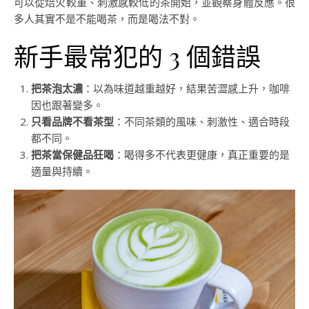
可以從焙火較重、刺激感較低的茶開始，並觀察身體反應。很
多人其實不是不能喝茶，而是喝法不對。
新手最常犯的 3 個錯誤
把茶泡太濃
：以為味道越重越好，結果苦澀感上升，咖啡
因也跟著變多。
只看品牌不看茶型
：不同茶類的風味、刺激性、適合時段
都不同。
把茶當保健品狂喝
：喝得多不代表更健康，真正重要的是
適量與持續。