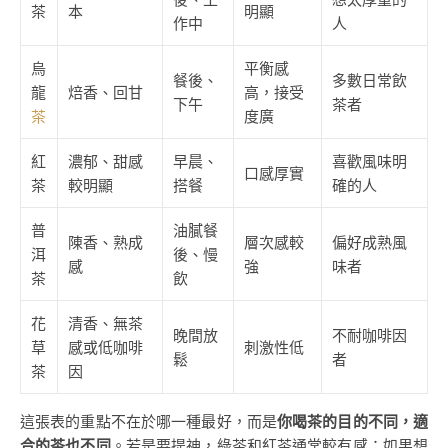
茶
本
明顯
作中
人
烏
平衡感
餐後、
多數日常飲
龍
焙香、回甘
高，接受
下午
茶者
茶
度廣
紅
濃郁、甜感
早晨、
喜歡風味明
口感厚實
茶
較明顯
搭餐
確的人
普
油膩餐
陳香、熟成
層次感較
偏好成熟風
洱
後、慢
感
強
味者
茶
飲
花
清香、無茶
晚間放
不耐咖啡因
草
感或低咖啡
刺激性低
鬆
者
茶
因
這張表的重點不在於哪一種最好，而是
你喝茶的目的不同，適
合的茶也不同
。若是要提神，綠茶和紅茶通常較有感；如果想