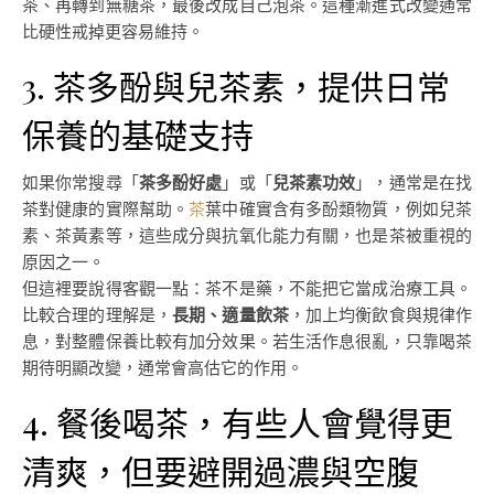
茶、再轉到無糖茶，最後改成自己泡茶。這種漸進式改變通常
比硬性戒掉更容易維持。
3. 茶多酚與兒茶素，提供日常
保養的基礎支持
如果你常搜尋「
茶多酚好處
」或「
兒茶素功效
」，通常是在找
茶對健康的實際幫助。
茶
葉中確實含有多酚類物質，例如兒茶
素、茶黃素等，這些成分與抗氧化能力有關，也是茶被重視的
原因之一。
但這裡要說得客觀一點：茶不是藥，不能把它當成治療工具。
比較合理的理解是，
長期、適量飲茶
，加上均衡飲食與規律作
息，對整體保養比較有加分效果。若生活作息很亂，只靠喝茶
期待明顯改變，通常會高估它的作用。
4. 餐後喝茶，有些人會覺得更
清爽，但要避開過濃與空腹