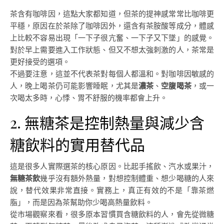
茶含有咖啡因，這點大家都知道，但茶的提神感常常比咖啡更
平穩，原因在於茶除了咖啡因外，還含有茶胺酸等成分，體感
上比較不容易出現「一下子很亢奮、一下子又下墜」的感覺。
對於早上需要進入工作狀態、但又不想太強刺激的人，茶常是
更好接受的選項。
不過要注意，這並不代表茶對每個人都溫和。對咖啡因敏感的
人，晚上喝茶仍可能影響睡眠，尤其是
濃茶
、
空腹喝茶
，或一
次喝太多時，心悸、胃不舒服的機率都會上升。
2. 無糖茶是控制熱量與減少含
糖飲料的實用替代品
這是很多人實際選茶的核心原因。比起手搖飲、汽水或果汁，
無糖茶飲
幾乎沒有額外熱量，對想控制體重、想少喝糖的人來
說，替代效果非常直接。實務上，真正有效的不是「靠茶燃
脂」，而是因為茶幫助你少喝高熱量飲料。
從市場觀察來看，很多原本習慣買含糖飲料的人，會先從微糖