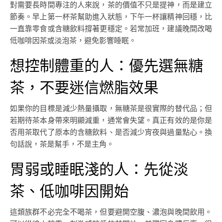
對需要長時間專注的人來說，茶的價值不只是提神，而是建立
節奏。早上第一杯茶幫助進入狀態，下午一杯讓精神回穩，比
一直靠零食或含糖飲料撐著更穩定。若常加班，建議晚間改喝
低咖啡因茶或淡泡茶，避免影響睡眠。
想控制體重的人：優先選無糖
茶，不要迷信燃脂效果
如果你的目標是減少熱量攝取，無糖茶是很實際的替代品；但
若期待茶本身帶來明顯減重，通常會失望。真正有效的是你是
否用茶取代了原本的含糖飲料、是否減少宵夜與過量點心。換
句話說，茶是幫手，不是主角。
胃弱或睡眠淺的人：先從淡
茶、低咖啡因開始
這類族群不必完全不喝茶，但要避開空腹、濃泡與晚間飲用。