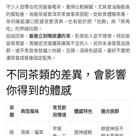
不少人習慣在吃完飯後喝茶，覺得比較解膩，尤其是油脂較高
的餐點後，烏龍茶或普洱茶常被拿來搭配。從飲食體驗來看，
茶的確能讓口腔感受更清爽，也有助於把「吃飽」與「想再
吃」的界線拉開。
話說回來，
飯後立刻喝很濃的茶
，對某些人並不理想，特別是
容易胃脹、胃酸逆流或鐵質攝取不足的人。若你本身是貧血族
群，或平常飲食就偏少肉類、豆類、深綠色蔬菜，最好不要把
濃茶當成餐後固定配角。
不同茶類的差異，會影響
你得到的體感
茶
常見飲
典型風味
體感特色
適合族群
類
用情境
早餐
想提神但不
綠
清爽、偏草
提神感較
後、工
想太厚重的