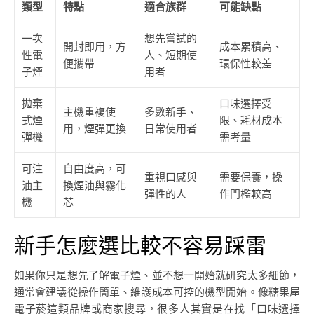
類型
特點
適合族群
可能缺點
一次
想先嘗試的
開封即用，方
成本累積高、
性電
人、短期使
便攜帶
環保性較差
子煙
用者
拋棄
口味選擇受
主機重複使
多數新手、
式煙
限、耗材成本
用，煙彈更換
日常使用者
彈機
需考量
可注
自由度高，可
重視口感與
需要保養，操
油主
換煙油與霧化
彈性的人
作門檻較高
機
芯
新手怎麼選比較不容易踩雷
如果你只是想先了解電子煙、並不想一開始就研究太多細節，
通常會建議從操作簡單、維護成本可控的機型開始。像糖果屋
電子菸這類品牌或商家搜尋，很多人其實是在找「口味選擇