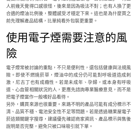
人前幾天覺得口感很怪，後來是因為吸法不對；也有人換了更
合適的煙油比例後，整體感受才穩定下來。這也是為什麼買之
前先理解產品結構，比單純看外包裝更重要。
使用電子煙需要注意的風
險
電子煙常被討論的重點，不只是便利性，還包括健康與法規風
險。即使不燃燒菸草，煙油中的成分仍可能對呼吸道造成刺
激，尼古丁也有成癮性。若是未成年、孕婦，或本身有呼吸
道、心血管相關狀況的人，更應先諮詢專業醫療意見，而不是
把電子煙當作一般嗜好品看待。
另外，購買來源也很重要。來路不明的產品可能有成分標示不
清、品質不穩、電池安全性不足等問題。若是透過糖果屋電子
菸這類關鍵字搜尋，建議優先確認商家資訊、產品標示與售後
說明是否完整，避免只被口味吸引就下單。