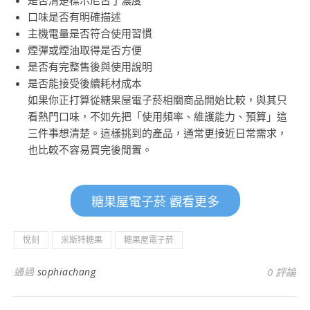
是否清楚標示尼古丁濃度
口味是否有明確描述
主機電量是否符合使用習慣
煙彈或煙油取得是否方便
是否有完整售後與使用說明
是否能接受後續耗材成本
如果你正打算從糖果屋電子菸相關商品開始比較，與其只
看熱門口味，不如先把「使用頻率、維護能力、預算」這
三件事想清楚。這樣挑到的產品，通常更接近日常需求，
也比較不容易買完後閒置。
糖果屋電子菸 觀看更多
悅刻
米斯特糖果
糖果屋電子菸
通過
sophiachang
0 評論