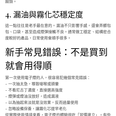
麻煩。
4. 漏油與霧化芯穩定度
這一點往往是老手最在意的。漏油不只影響手感，還會弄髒包
包、口袋，甚至造成煙彈接觸不良。通常做工穩定、結構密合
度較好的產品，日常使用會順手很多。
新手常見錯誤：不是買到
就會用得順
第一次使用電子煙的人，很容易犯幾個常見錯誤：
– 一次抽太急，導致嗆喉或頭暈
– 不看尼古丁濃度，直接選高強度
– 煙彈或煙油沒放好，造成漏液
– 以為抽起來淡就是沒效果，反而過量使用
– 忽略設備保養，讓霧化芯提早老化
從實際使用情境來看，電子煙的體驗很吃「習慣建立」。有些