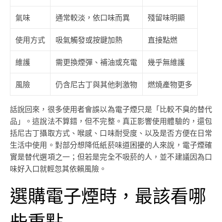
氣味
通常較淡，依口味而異
殘留味明顯
使用方式
吸氣觸發或按鍵加熱
直接點燃
維護
需更換煙彈、補油或充電
幾乎無維護
風險
仍含尼古丁與其他刺激物
燃燒產物更多
話說回來，很多使用者會誤以為電子煙只是「比較不臭的替代
品」。這說法不算錯，但不完整。真正影響使用體驗的，還包
括尼古丁攝取方式、喉感、口味耐受度、以及是否方便在日常
生活中使用。對部分想降低紙菸味道困擾的人來說，電子煙確
實是替代選項之一；但若是完全不吸菸的人，並不建議因為口
味好入口就輕忽其依賴風險。
選購電子煙時，最該看哪
些重點