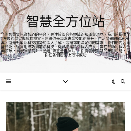
智慧全方位站
全面智慧資訊為核心的平台，專注於整合各領域的知識與洞見，為用戶提供全
方位的學習與成長機會。無論你是尋求專業技能的提升、生活問題的解決方
案，還是對最新科技趨勢的深入了解，這裡都能滿足你的需求。我們的內容涵
蓋廣泛，從實用技巧到前沿科技，從職場建議到個人成長，旨在幫助每個人全
面發展，實現智慧提升。透過"智慧全方位站"，你將發現知識的無限可能，助
你在各個層面上取得成功