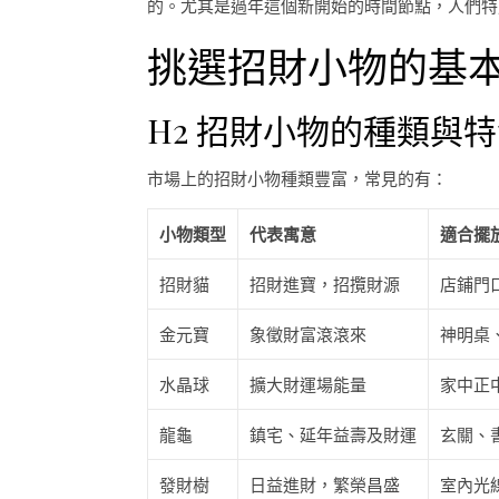
的。尤其是過年這個新開始的時間節點，人們特
挑選招財小物的基
H2 招財小物的種類與
市場上的招財小物種類豐富，常見的有：
小物類型
代表寓意
適合擺
招財貓
招財進寶，招攬財源
店鋪門
金元寶
象徵財富滾滾來
神明桌
水晶球
擴大財運場能量
家中正
龍龜
鎮宅、延年益壽及財運
玄關、
發財樹
日益進財，繁榮昌盛
室內光