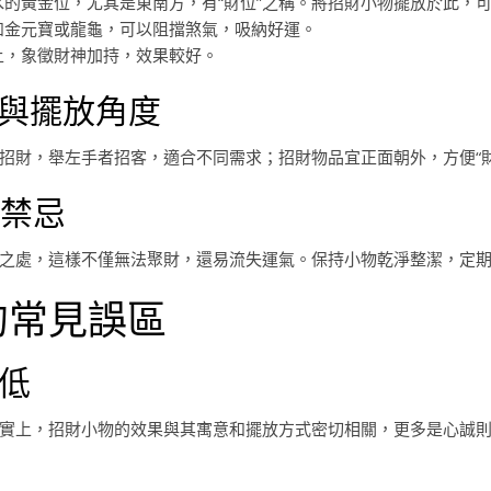
的黃金位，尤其是東南方，有“財位”之稱。將招財小物擺放於此，
如金元寶或龍龜，可以阻擋煞氣，吸納好運。
上，象徵財神加持，效果較好。
向與擺放角度
招財，舉左手者招客，適合不同需求；招財物品宜正面朝外，方便“財
放禁忌
之處，這樣不僅無法聚財，還易流失運氣。保持小物乾淨整潔，定
的常見誤區
高低
實上，招財小物的效果與其寓意和擺放方式密切相關，更多是心誠