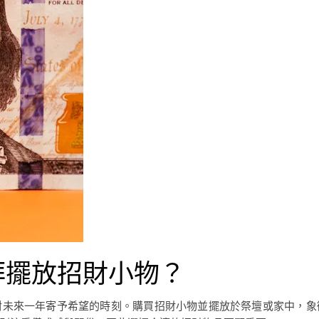
拜擺放招財小物？
對未來一年寄予希望的時刻。購買招財小物並擺放於祭壇或家中，象