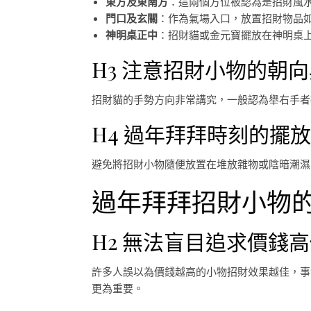
東方及東南方
：這兩個方位被認為是招財風水
門口及玄關
：作為氣場入口，放置招財物品
神明桌正中
：招財貓或金元寶擺放在神明桌
H3 注意招財小物的朝
招財貓的手勢方向非常講究，一般認為舉右手者
H4 過年拜拜時刻的擺
避免將招財小物隨便放置在堆放雜物或陰暗潮濕
過年拜拜招財小物
H2 無法盲目追求價錢
許多人誤以為價錢越高的小物招財效果越佳，事
更為重要。