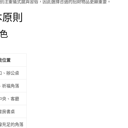
別注重儀式感與習俗，因此選擇合適的招財物品更顯重要。
本原則
特色
放位置
口、辦公桌
、祈福角落
中央、客廳
書房書桌
線充足的角落