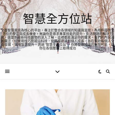
智慧全方位站
全面智慧資訊為核心的平台，專注於整合各領域的知識與洞見，為用戶提供全
方位的學習與成長機會。無論你是尋求專業技能的提升、生活問題的解決方
案，還是對最新科技趨勢的深入了解，這裡都能滿足你的需求。我們的內容涵
蓋廣泛，從實用技巧到前沿科技，從職場建議到個人成長，旨在幫助每個人全
面發展，實現智慧提升。透過"智慧全方位站"，你將發現知識的無限可能，助
你在各個層面上取得成功