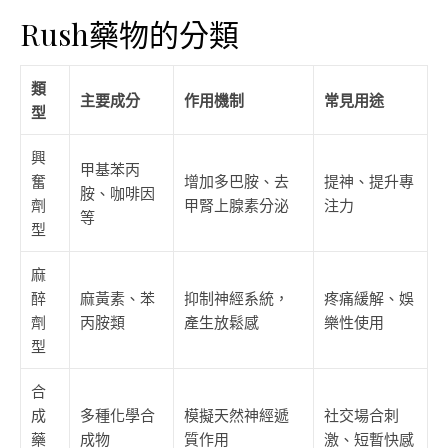
Rush藥物的分類
類
主要成分
作用機制
常見用途
型
興
甲基苯丙
奮
增加多巴胺、去
提神、提升專
胺、咖啡因
劑
甲腎上腺素分泌
注力
等
型
麻
醉
麻黃素、苯
抑制神經系統，
疼痛緩解、娛
劑
丙胺類
產生放鬆感
樂性使用
型
合
成
多種化學合
模擬天然神經遞
社交場合刺
藥
成物
質作用
激、短暫快感