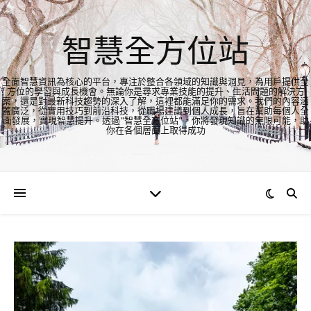
智慧全方位站
全面智慧資訊為核心的平台，專注於整合各領域的知識與洞見，為用戶提供全
方位的學習與成長機會。無論你是尋求專業技能的提升、生活問題的解決方
案，還是對最新科技趨勢的深入了解，這裡都能滿足你的需求。我們的內容涵
蓋廣泛，從實用技巧到前沿科技，從職場建議到個人成長，旨在幫助每個人全
面發展，實現智慧提升。透過"智慧全方位站"，你將發現知識的無限可能，助
你在各個層面上取得成功