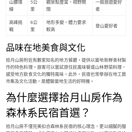
山腰環
5公
觀景點豐富，視野開
一般旅遊愛好
線
里
闊
者
高峰挑
8公
地形多變，體力要求
登山愛好者
戰
里
較高
品味在地美食與文化
拾月山房附近有數家知名的地方餐廳，提供以當地新鮮食材製
作的特色料理。旅客可以嘗試原住民風味餐或山林野菜料理，
感受地方飲食文化的獨特風味。此外，民宿也常舉辦在地工藝
市集及文化活動，是體驗當地生活的好時機。
為什麼選擇拾月山房作為
森林系民宿首選？
拾月山房不僅完美扣合森林系民宿的核心理念，更以細膩的服