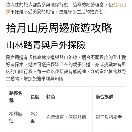
位入住的旅人都能參與環保行動。這樣的經營理念，使
拾月山
房
不僅是享受美景的旅宿，更是綠色生活的推廣者。
拾月山房周邊旅遊攻略
山林踏青與戶外探險
民宿周邊有多條森林步道與登山路線，適合不同程度的登山愛
好者探索。遊客可選擇輕鬆自在的親子步道，亦或挑戰較有難
度的山峰行程。每一條路徑都設有解說牌，介紹當地植物與野
生動物，增加旅途樂趣與知識。
路徑名
長度
特色
適合族群
稱
松林幽
2公
樹蔭濃密，涼爽舒適
親子及初學者
徑
里