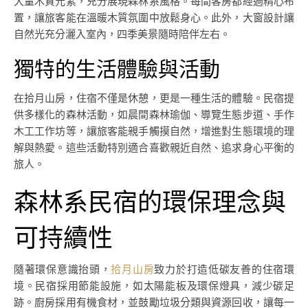
大量木質元素，充分展現森林系風格。每間客房都經過精心布
置，讓旅客能在溫暖木質氛圍中放鬆身心。此外，大窗設計讓
自然光充分灑入室內，四季美景隨時陪伴左右。
獨特的生活體驗與活動
在拾月山房，住宿不僅是休憩，更是一種生活的體驗。民宿提
供多樣化的森林活動，如晨間森林瑜伽、導覽生態步道、手作
木工工作坊等，讓旅客能親手觸摸自然，增進對生態環境的理
解與熱愛。這些活動特別適合喜歡親近自然、追求身心平衡的
旅人。
森林系民宿的環保理念與
可持續性
隨著環保意識抬頭，
拾月山房
致力於打造低碳友善的住宿環
境。民宿採用節能設施，如太陽能板及環保燈具，減少碳足
跡。廚房採用有機食材，並鼓勵垃圾分類與資源回收，讓每一