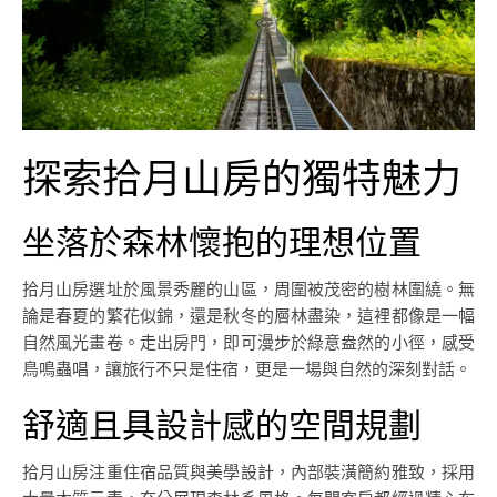
探索拾月山房的獨特魅力
坐落於森林懷抱的理想位置
拾月山房選址於風景秀麗的山區，周圍被茂密的樹林圍繞。無
論是春夏的繁花似錦，還是秋冬的層林盡染，這裡都像是一幅
自然風光畫卷。走出房門，即可漫步於綠意盎然的小徑，感受
鳥鳴蟲唱，讓旅行不只是住宿，更是一場與自然的深刻對話。
舒適且具設計感的空間規劃
拾月山房注重住宿品質與美學設計，內部裝潢簡約雅致，採用