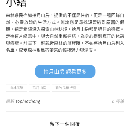
小結
森林系民宿如拾月山房，提供的不僅是住宿，更是一種回歸自
然、心靈放鬆的生活方式。無論您是尋找短暫逃離塵囂的假
期，還是希望深入探索山林秘境，拾月山房都是絕佳的選擇。
走進這片綠意中，與大自然重新連結，為身心得到真正的休憩
與療癒。計畫下一趟親近森林的旅程時，不妨將拾月山房列入
名單，感受森林系民宿帶來的獨特魅力與溫暖。
拾月山房 觀看更多
山林民宿
拾月山房
新竹民宿推薦
通過
sophiachang
0 評論
留下一個回覆