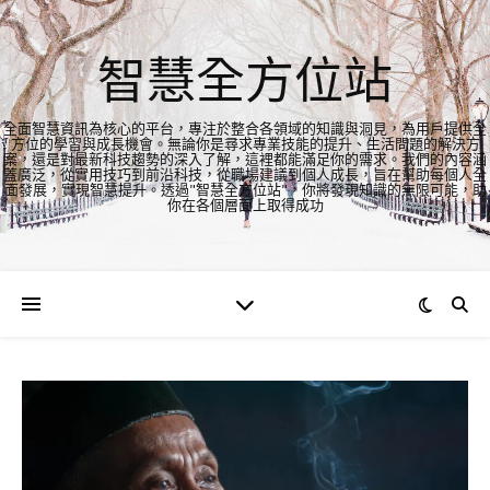
智慧全方位站
全面智慧資訊為核心的平台，專注於整合各領域的知識與洞見，為用戶提供全
方位的學習與成長機會。無論你是尋求專業技能的提升、生活問題的解決方
案，還是對最新科技趨勢的深入了解，這裡都能滿足你的需求。我們的內容涵
蓋廣泛，從實用技巧到前沿科技，從職場建議到個人成長，旨在幫助每個人全
面發展，實現智慧提升。透過"智慧全方位站"，你將發現知識的無限可能，助
你在各個層面上取得成功