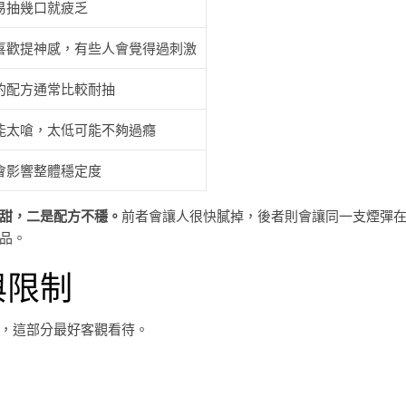
易抽幾口就疲乏
喜歡提神感，有些人會覺得過刺激
的配方通常比較耐抽
能太嗆，太低可能不夠過癮
會影響整體穩定度
甜，二是配方不穩。
前者會讓人很快膩掉，後者則會讓同一支煙彈
品。
與限制
，這部分最好客觀看待。