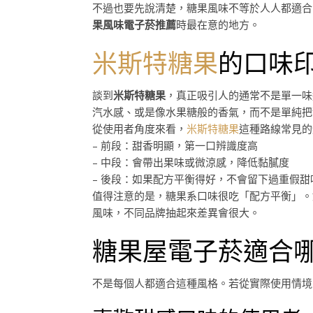
不過也要先說清楚，糖果風味不等於人人都適合
果風味電子菸推薦
時最在意的地方。
米斯特糖果
的口味
談到
米斯特糖果
，真正吸引人的通常不是單一味
汽水感、或是像水果糖般的香氣，而不是單純把
從使用者角度來看，
米斯特糖果
這種路線常見的
– 前段：甜香明顯，第一口辨識度高
– 中段：會帶出果味或微涼感，降低黏膩度
– 後段：如果配方平衡得好，不會留下過重假甜
值得注意的是，糖果系口味很吃「配方平衡」。
風味，不同品牌抽起來差異會很大。
糖果屋電子菸適合
不是每個人都適合這種風格。若從實際使用情境