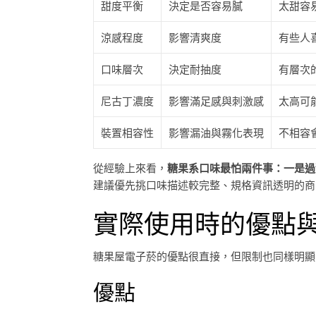
甜度平衡
決定是否容易膩
太甜容
涼感程度
影響清爽度
有些人
口味層次
決定耐抽度
有層次
尼古丁濃度
影響滿足感與刺激感
太高可
裝置相容性
影響漏油與霧化表現
不相容
從經驗上來看，
糖果系口味最怕兩件事：一是過
建議優先挑口味描述較完整、規格資訊透明的商
實際使用時的優點
糖果屋電子菸的優點很直接，但限制也同樣明顯
優點