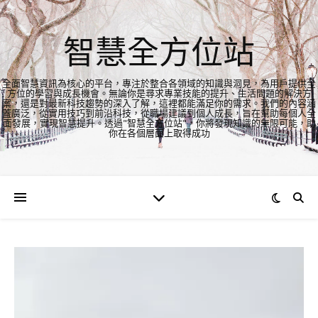
智慧全方位站
全面智慧資訊為核心的平台，專注於整合各領域的知識與洞見，為用戶提供全
方位的學習與成長機會。無論你是尋求專業技能的提升、生活問題的解決方
案，還是對最新科技趨勢的深入了解，這裡都能滿足你的需求。我們的內容涵
蓋廣泛，從實用技巧到前沿科技，從職場建議到個人成長，旨在幫助每個人全
面發展，實現智慧提升。透過"智慧全方位站"，你將發現知識的無限可能，助
你在各個層面上取得成功