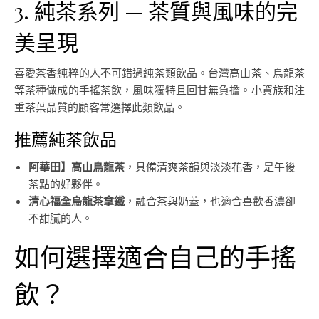
3. 純茶系列 — 茶質與風味的完
美呈現
喜愛茶香純粹的人不可錯過純茶類飲品。台灣高山茶、烏龍茶
等茶種做成的手搖茶飲，風味獨特且回甘無負擔。小資族和注
重茶葉品質的顧客常選擇此類飲品。
推薦純茶飲品
阿華田】高山烏龍茶
，具備清爽茶韻與淡淡花香，是午後
茶點的好夥伴。
清心福全烏龍茶拿鐵
，融合茶與奶蓋，也適合喜歡香濃卻
不甜膩的人。
如何選擇適合自己的手搖
飲？