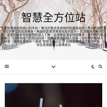
智慧全方位站
全面智慧資訊為核心的平台，專注於整合各領域的知識與洞見，為用戶提供全
方位的學習與成長機會。無論你是尋求專業技能的提升、生活問題的解決方
案，還是對最新科技趨勢的深入了解，這裡都能滿足你的需求。我們的內容涵
蓋廣泛，從實用技巧到前沿科技，從職場建議到個人成長，旨在幫助每個人全
面發展，實現智慧提升。透過"智慧全方位站"，你將發現知識的無限可能，助
你在各個層面上取得成功