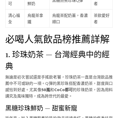
黑糖熬煮珍珠Q彈
可
鮮奶
者
清心福
烏龍茶拿
烏龍茶配奶蓋，香濃
茶飲愛好
全
鐵
順口
者
必喝人氣飲品榜推薦詳解
1. 珍珠奶茶 — 台灣經典中的經
典
無論是初次嘗試還是手搖飲老饕，珍珠奶茶一直是台灣飲品推
薦中不可或缺的一項。Q彈的黑珍珠搭配香濃奶茶，甜度與口
感恰到好處。尤其像
50嵐
和
CoCo都可
的珍珠奶茶，因為用料
講究及風味獨特，成為跨世代的最愛。
黑糖珍珠鮮奶 — 甜蜜新寵
近年來，加入黑糖熬煮珍珠的飲品迅速走紅。黑糖的焦香味與