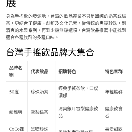
展
身為手搖飲的發源地，台灣的飲品產業不只是單純的奶茶或綠
茶，更結合了健康、創新及文化元素。從傳統的黑糖珍珠，到
清爽的水果系列，再到少糖無糖選項，台灣飲品推薦中能找到
適合各種族群的多種口味。
台灣手搖飲品牌大集合
品牌名
代表飲品
招牌特色
特色客群
稱
經典手搖茶飲，口感
50嵐
珍珠奶茶
年輕族群
濃郁
清爽銀耳雪梨健康飲
健康飲食
鬍鬚張
雪梨綠茶
品
者
CoCo都
黑糖珍珠
喜愛甜飲