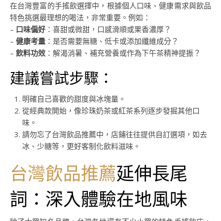
在台灣豐富的手搖飲選擇中，根據個人口味、健康需求與飲品
特色挑選最理想的喝法，非常重要。例如：
–
口味偏好
：喜甜或微甜，口感滑順或果香濃厚？
–
健康考量
：是否需要無糖、低卡或添加纖維成分？
–
飲料功效
：解渴消暑、補充營養或作為下午茶精神提振？
建議嘗試步驟：
明確自己喜歡的甜度與冰塊量。
從經典款開始，像珍珠奶茶或紅茶系列逐步發掘其他口
味。
請勿忘了台灣飲品推薦中，店鋪往往提供自訂選項，如去
冰、少糖等，更好客制化飲料滋味。
台灣飲品推薦
延伸長尾
詞：深入體驗在地風味