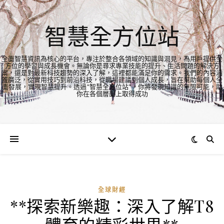
智慧全方位站
全面智慧資訊為核心的平台，專注於整合各領域的知識與洞見，為用戶提供全
方位的學習與成長機會。無論你是尋求專業技能的提升、生活問題的解決方
案，還是對最新科技趨勢的深入了解，這裡都能滿足你的需求。我們的內容涵
蓋廣泛，從實用技巧到前沿科技，從職場建議到個人成長，旨在幫助每個人全
面發展，實現智慧提升。透過"智慧全方位站"，你將發現知識的無限可能，助
你在各個層面上取得成功
全球財經
**探索新樂趣：深入了解T8