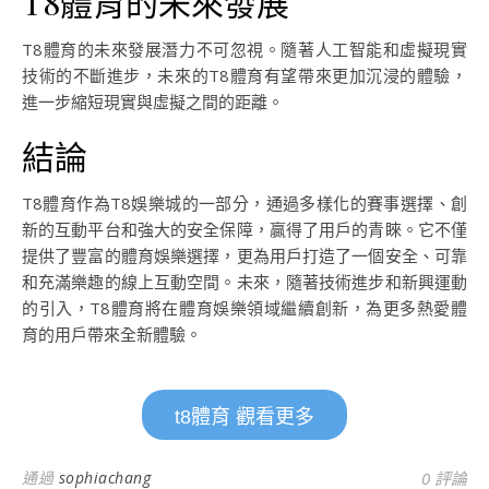
T8體育的未來發展
T8體育的未來發展潛力不可忽視。隨著人工智能和虛擬現實
技術的不斷進步，未來的T8體育有望帶來更加沉浸的體驗，
進一步縮短現實與虛擬之間的距離。
結論
T8體育作為T8娛樂城的一部分，通過多樣化的賽事選擇、創
新的互動平台和強大的安全保障，贏得了用戶的青睞。它不僅
提供了豐富的體育娛樂選擇，更為用戶打造了一個安全、可靠
和充滿樂趣的線上互動空間。未來，隨著技術進步和新興運動
的引入，T8體育將在體育娛樂領域繼續創新，為更多熱愛體
育的用戶帶來全新體驗。
t8體育 觀看更多
通過
sophiachang
0 評論