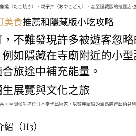
魚燒（たこ焼き）、親子丼（おやこどん），甚至隱藏版的拉麵店
町美食
推薦和隱藏版小吃攻略
町，不難發現許多被遊客忽略
。例如隱藏在寺廟附近的小型
適合旅途中補充能量。
彌生展覽與文化之旅
喜。草間彌生這位日本當代藝術家，以豔麗繽紛的波點裝置藝術著
紹（H3）