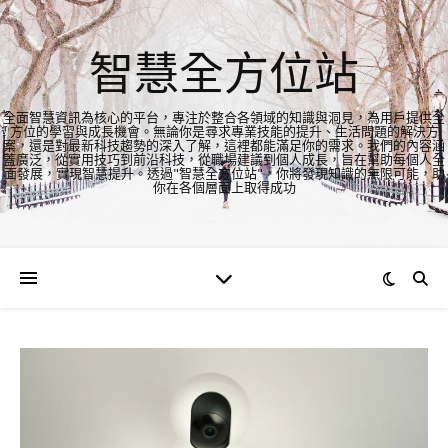
智慧全方位站
全面智慧資訊為核心的平台，專注於整合各領域的知識與洞見，為用戶提供全
方位的學習與成長機會。無論你是尋求專業技能的提升、生活問題的解決方
案，還是對最新科技趨勢的深入了解，這裡都能滿足你的需求。我們的內容涵
蓋廣泛，從實用技巧到前沿科技，從職場建議到個人成長，旨在幫助每個人全
面發展，實現智慧提升。透過"智慧全方位站"，你將發現知識的無限可能，助
你在各個層面上取得成功