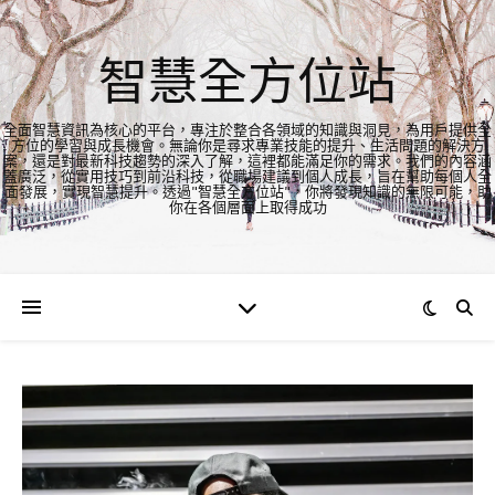
智慧全方位站
全面智慧資訊為核心的平台，專注於整合各領域的知識與洞見，為用戶提供全
方位的學習與成長機會。無論你是尋求專業技能的提升、生活問題的解決方
案，還是對最新科技趨勢的深入了解，這裡都能滿足你的需求。我們的內容涵
蓋廣泛，從實用技巧到前沿科技，從職場建議到個人成長，旨在幫助每個人全
面發展，實現智慧提升。透過"智慧全方位站"，你將發現知識的無限可能，助
你在各個層面上取得成功