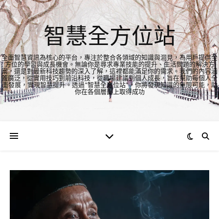
智慧全方位站
全面智慧資訊為核心的平台，專注於整合各領域的知識與洞見，為用戶提供全
方位的學習與成長機會。無論你是尋求專業技能的提升、生活問題的解決方
案，還是對最新科技趨勢的深入了解，這裡都能滿足你的需求。我們的內容涵
蓋廣泛，從實用技巧到前沿科技，從職場建議到個人成長，旨在幫助每個人全
面發展，實現智慧提升。透過"智慧全方位站"，你將發現知識的無限可能，助
你在各個層面上取得成功