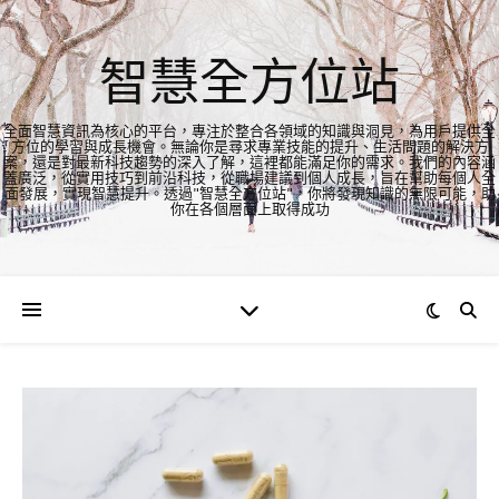
智慧全方位站
全面智慧資訊為核心的平台，專注於整合各領域的知識與洞見，為用戶提供全
方位的學習與成長機會。無論你是尋求專業技能的提升、生活問題的解決方
案，還是對最新科技趨勢的深入了解，這裡都能滿足你的需求。我們的內容涵
蓋廣泛，從實用技巧到前沿科技，從職場建議到個人成長，旨在幫助每個人全
面發展，實現智慧提升。透過"智慧全方位站"，你將發現知識的無限可能，助
你在各個層面上取得成功